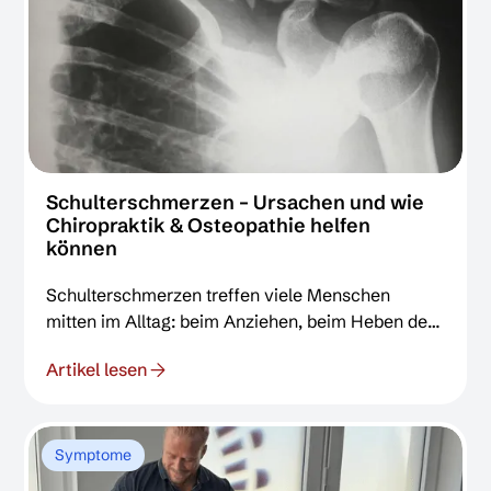
Schulterschmerzen – Ursachen und wie
Chiropraktik & Osteopathie helfen
können
Schulterschmerzen treffen viele Menschen
mitten im Alltag: beim Anziehen, beim Heben des
Arms, beim Arbeiten am Schreibtisch, beim Sport
Artikel lesen
oder in der Nacht im Bett. Schulterschmerzen
rauben Schlaf, Konzentration und Lebensfreude.
In der Chiropraxis Gärtner in Braunschweig
erleben wir täglich, wie stark diese Beschwerden
Symptome
das Leben unserer Patientinnen und Patienten