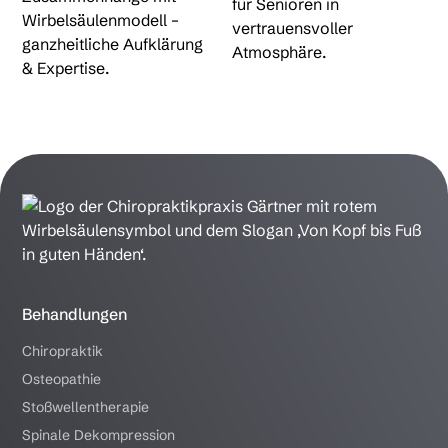
Behandlungen
Chiropraktik
Osteopathie
Stoßwellentherapie
Spinale Dekompression