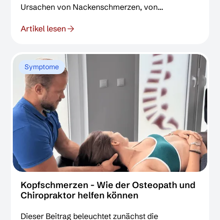
Ursachen von Nackenschmerzen, von
biomechanischen bis zu psychosozialen
Artikel lesen
Faktoren. Im Fokus stehen die evidenzbasierten
Behandlungsansätze der Chiropraktik und
Osteopathie. Es wird erklärt, wie Chiropraktoren
und Osteopathen durch gezielte manuelle
Symptome
Techniken Blockaden lösen, Verspannungen
lindern und so zur nachhaltigen
Schmerzlinderung beitragen können.
Kopfschmerzen - Wie der Osteopath und
Chiropraktor helfen können
Dieser Beitrag beleuchtet zunächst die