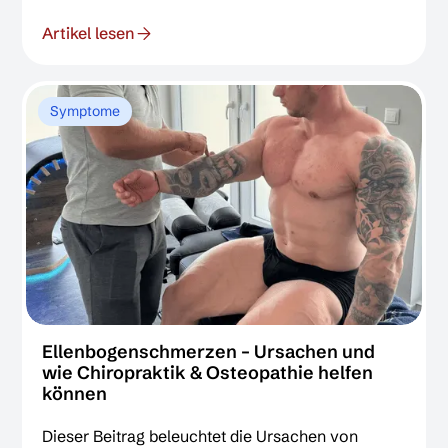
bis zur Plantarfasziitis. Erfahren Sie, wie die
Artikel lesen
evidenzbasierten, manuellen Therapien der
Chiropraktik und Osteopathie Gelenkblockaden
lösen, die Biomechanik verbessern und so zur
nachhaltigen Schmerzlinderung beitragen.
Symptome
Ellenbogenschmerzen – Ursachen und
wie Chiropraktik & Osteopathie helfen
können
Dieser Beitrag beleuchtet die Ursachen von