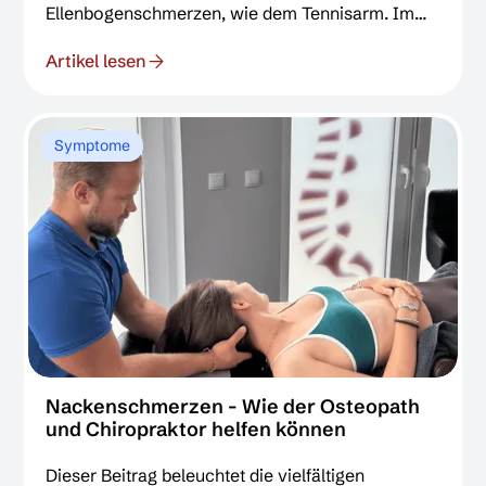
Ellenbogenschmerzen, wie dem Tennisarm. Im
Fokus stehen die evidenzbasierten, manuellen
Artikel lesen
Behandlungsansätze der Chiropraktik und
Osteopathie. Erfahren Sie, wie gezielte
Gelenkmanipulationen und Weichteiltechniken
Schmerzen lindern und die Funktion
Symptome
wiederherstellen können.
Nackenschmerzen - Wie der Osteopath
und Chiropraktor helfen können
Dieser Beitrag beleuchtet die vielfältigen