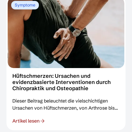
Auslösern ansetzen, um Schmerzen ganzheitlich
Symptome
zu lindern und die Funktion wiederherzustellen.
Hüftschmerzen: Ursachen und
evidenzbasierte Interventionen durch
Chiropraktik und Osteopathie
Dieser Beitrag beleuchtet die vielschichtigen
Ursachen von Hüftschmerzen, von Arthrose bis
zu biomechanischen Dysfunktionen. Erfahren Sie,
Artikel lesen
wie die evidenzbasierten, manuellen Ansätze der
Chiropraktik und Osteopathie gezielt