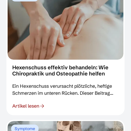
Beweglichkeit wiederherstellen können.
Hexenschuss effektiv behandeln: Wie
Chiropraktik und Osteopathie helfen
Ein Hexenschuss verursacht plötzliche, heftige
Schmerzen im unteren Rücken. Dieser Beitrag
beleuchtet die Ursachen und zeigt, wie die
Artikel lesen
manuellen, evidenzbasierten Therapien der
Chiropraktik und Osteopathie gezielt Blockaden
lösen, Schmerzen lindern und die Beweglichkeit
schnell wiederherstellen können.
Symptome