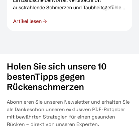
Ein Bandscheibenvorfall verursacht oft
ausstrahlende Schmerzen und Taubheitsgefühle.
Dieser Artikel erklärt, was dabei im Körper
Artikel lesen
passiert und wie eine chiropraktische oder
osteopathische Behandlung helfen kann. Durch
gezielte manuelle Techniken wird der Druck auf
die Bandscheibe und Nerven reduziert, was eine
schonende Alternative zur Operation sein kann.
Holen Sie sich unsere 10
bestenTipps gegen
Rückenschmerzen
Abonnieren Sie unseren Newsletter und erhalten Sie
als Dankeschön unseren exklusiven PDF-Ratgeber
mit bewährten Strategien für einen gesunden
Rücken – direkt von unseren Experten.