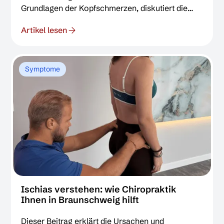
Grundlagen der Kopfschmerzen, diskutiert die
konventionellen Behandlungsmethoden und geht
Artikel lesen
anschließend ausführlich auf die behandelnde
Herangehensweise ein. Dabei wird auch auf
evidenzbasierte Studien – etwa aus PubMed –
Bezug genommen, um die Wirksamkeit und
Symptome
Sicherheit dieser alternativen Therapie zu
untermauern.
Ischias verstehen: wie Chiropraktik
Ihnen in Braunschweig hilft
Dieser Beitrag erklärt die Ursachen und