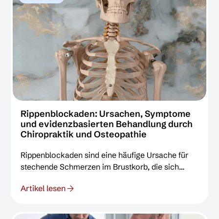
Rippenblockaden: Ursachen, Symptome
und evidenzbasierten Behandlung durch
Chiropraktik und Osteopathie
Rippenblockaden sind eine häufige Ursache für
stechende Schmerzen im Brustkorb, die sich
beim Atmen verstärken. Dieser Beitrag beleuchtet
Artikel lesen
die Ursachen und zeigt, wie die evidenzbasierten,
manuellen Therapien der Chiropraktik und
Osteopathie gezielt Gelenkblockaden lösen, die