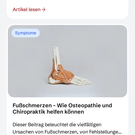
Osteopathen evidenzbasiert zur Linderung
Artikel lesen
beitragen können.
Symptome
Fußschmerzen - Wie Osteopathie und
Chiropraktik helfen können
Dieser Beitrag beleuchtet die vielfältigen
Ursachen von Fußschmerzen, von Fehlstellungen