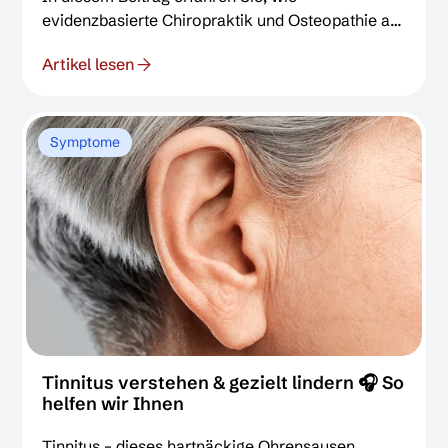
evidenzbasierte Chiropraktik und Osteopathie als
ganzheitlicher Ansatz zur Migränetherapie
Artikel lesen
beitragen kann. Wir zeigen den individuellen
Behandlungsablauf sowie die langfristigen
Vorteile dieser Therapie.
Symptome
Tinnitus verstehen & gezielt lindern 🎧 So
helfen wir Ihnen
Tinnitus – dieses hartnäckige Ohrensausen,