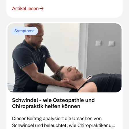
biomechanischen Dysbalancen bis zu Stress. Er
Artikel lesen
beleuchtet die evidenzbasierten, manuellen
Behandlungsansätze der Chiropraktik und
Osteopathie und zeigt auf, wie gezielte Techniken
Verspannungen lösen und die Funktion
Symptome
wiederherstellen können.
Schwindel - wie Osteopathie und
Chiropraktik helfen können
Dieser Beitrag analysiert die Ursachen von
Schwindel und beleuchtet, wie Chiropraktiker und