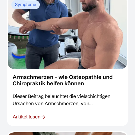
Beweglichkeit wiederherstellen und so für
Symptome
schnelle Linderung sorgen.
Armschmerzen - wie Osteopathie und
Chiropraktik helfen können
Dieser Beitrag beleuchtet die vielschichtigen
Ursachen von Armschmerzen, von
Gelenkblockaden über Nervenreizungen bis zu
Artikel lesen
myofaszialen Verspannungen. Erfahren Sie, wie
die evidenzbasierten, manuellen Ansätze der
Chiropraktik und Osteopathie gezielt an den