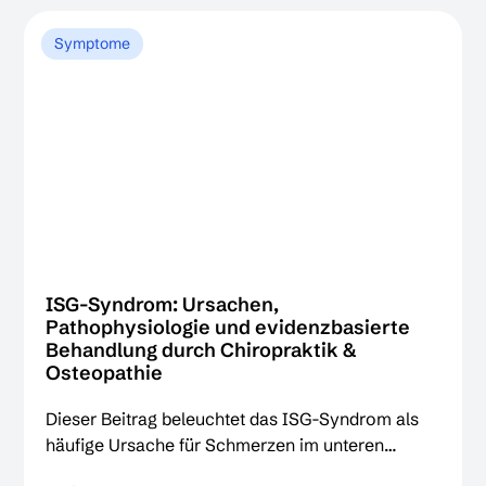
Gelenkblockaden lösen, Verspannungen lindern
und die Funktion der Hüfte nachhaltig verbessern
Symptome
können.
ISG-Syndrom: Ursachen,
Pathophysiologie und evidenzbasierte
Behandlung durch Chiropraktik &
Osteopathie
Dieser Beitrag beleuchtet das ISG-Syndrom als
häufige Ursache für Schmerzen im unteren
Rücken. Erfahren Sie, wie Chiropraktiker durch