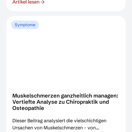
Artikel lesen
gezielte Justierungen und Osteopathen mit einem
ganzheitlichen Ansatz die Gelenkfunktion
wiederherstellen, Blockaden lösen und
Schmerzen evidenzbasiert lindern.
Symptome
Muskelschmerzen ganzheitlich managen:
Vertiefte Analyse zu Chiropraktik und
Osteopathie
Dieser Beitrag analysiert die vielschichtigen
Ursachen von Muskelschmerzen – von