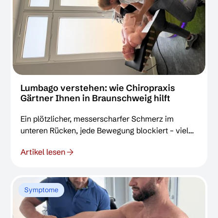
Lumbago verstehen: wie Chiropraxis
Gärtner Ihnen in Braunschweig hilft
Ein plötzlicher, messerscharfer Schmerz im
unteren Rücken, jede Bewegung blockiert – viele
Patientinnen und Patienten lernen Lumbago, auch
Artikel lesen
Hexenschuss genannt, buchstäblich von einer
Sekunde auf die andere kennen. In der
Chiropraxis Gärtner in Braunschweig sehen wir
diese Form akuter Rückenschmerzen häufig und
Symptome
verbinden evidenzbasierte Diagnostik mit
moderner Chiropraktik, Osteopathie und